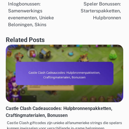
Inlogbonussen:
Speler Bonussen:
navigation
Samenwerkings
Starterspakketten,
evenementen, Unieke
Hulpbronnen
Beloningen, Skins
Related Posts
Castle Clash Cadeaucodes: Hulpbronnenpakketten,
Craftingmaterialen, Bonussen
Castle Clash giftcodes zijn unieke alfanumerieke strings die spelers
kunnen inwisselen voor verschillende in-game beloningen,