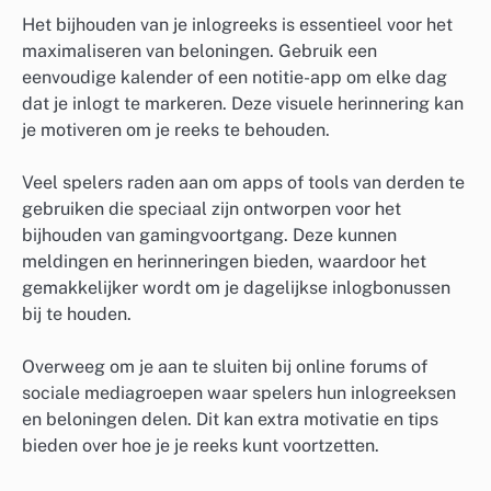
Het bijhouden van je inlogreeks is essentieel voor het
maximaliseren van beloningen. Gebruik een
eenvoudige kalender of een notitie-app om elke dag
dat je inlogt te markeren. Deze visuele herinnering kan
je motiveren om je reeks te behouden.
Veel spelers raden aan om apps of tools van derden te
gebruiken die speciaal zijn ontworpen voor het
bijhouden van gamingvoortgang. Deze kunnen
meldingen en herinneringen bieden, waardoor het
gemakkelijker wordt om je dagelijkse inlogbonussen
bij te houden.
Overweeg om je aan te sluiten bij online forums of
sociale mediagroepen waar spelers hun inlogreeksen
en beloningen delen. Dit kan extra motivatie en tips
bieden over hoe je je reeks kunt voortzetten.