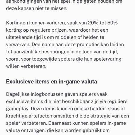
aankondigingen van het spel in de gaten houden om
deze kansen niet te missen.
Kortingen kunnen variëren, vaak van 20% tot 50%
korting op reguliere prijzen, waardoor het een
uitstekende tijd is om middelen of helden te
verwerven. Deelname aan deze promoties kan leiden
tot aanzienlijke besparingen in de loop van de tijd,
vooral voor toegewijde spelers die hun spelervaring
willen verbeteren.
Exclusieve items en in-game valuta
Dagelijkse inlogbonussen geven spelers vaak
exclusieve items die niet beschikbaar zijn via reguliere
gameplay. Deze items kunnen unieke helden, skins of
krachtige artefacten omvatten die de strategie van een
speler verbeteren. Daarnaast kunnen spelers in-game
valuta ontvangen, die kan worden gebruikt om