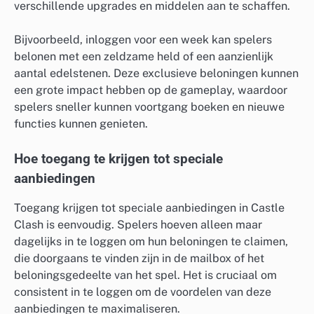
verschillende upgrades en middelen aan te schaffen.
Bijvoorbeeld, inloggen voor een week kan spelers
belonen met een zeldzame held of een aanzienlijk
aantal edelstenen. Deze exclusieve beloningen kunnen
een grote impact hebben op de gameplay, waardoor
spelers sneller kunnen voortgang boeken en nieuwe
functies kunnen genieten.
Hoe toegang te krijgen tot speciale
aanbiedingen
Toegang krijgen tot speciale aanbiedingen in Castle
Clash is eenvoudig. Spelers hoeven alleen maar
dagelijks in te loggen om hun beloningen te claimen,
die doorgaans te vinden zijn in de mailbox of het
beloningsgedeelte van het spel. Het is cruciaal om
consistent in te loggen om de voordelen van deze
aanbiedingen te maximaliseren.