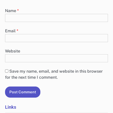
Name
*
Email
*
Website
Save my name, email, and website in this browser
for the next time I comment.
Links