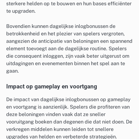
sterkere helden op te bouwen en hun bases efficiënter
te upgraden.
Bovendien kunnen dagelijkse inlogbonussen de
betrokkenheid en het plezier van spelers vergroten,
aangezien de anticipatie van beloningen een spannend
element toevoegt aan de dagelijkse routine. Spelers
die consequent inloggen, zijn vaak beter uitgerust om
uitdagingen en evenementen binnen het spel aan te
gaan.
Impact op gameplay en voortgang
De impact van dagelijkse inlogbonussen op gameplay
en voortgang is aanzienlijk. Spelers die profiteren van
deze beloningen vinden vaak dat ze sneller
vooruitgang boeken dan degenen die dat niet doen. De
verkregen middelen kunnen leiden tot snellere
upgrades van helden en verbeterde strategieën.