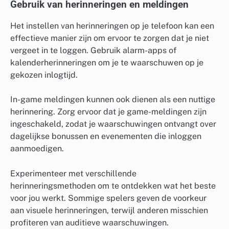
Gebruik van herinneringen en meldingen
Het instellen van herinneringen op je telefoon kan een
effectieve manier zijn om ervoor te zorgen dat je niet
vergeet in te loggen. Gebruik alarm-apps of
kalenderherinneringen om je te waarschuwen op je
gekozen inlogtijd.
In-game meldingen kunnen ook dienen als een nuttige
herinnering. Zorg ervoor dat je game-meldingen zijn
ingeschakeld, zodat je waarschuwingen ontvangt over
dagelijkse bonussen en evenementen die inloggen
aanmoedigen.
Experimenteer met verschillende
herinneringsmethoden om te ontdekken wat het beste
voor jou werkt. Sommige spelers geven de voorkeur
aan visuele herinneringen, terwijl anderen misschien
profiteren van auditieve waarschuwingen.