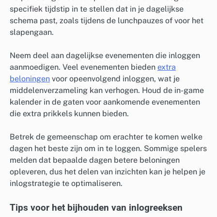
specifiek tijdstip in te stellen dat in je dagelijkse
schema past, zoals tijdens de lunchpauzes of voor het
slapengaan.
Neem deel aan dagelijkse evenementen die inloggen
aanmoedigen. Veel evenementen bieden
extra
beloningen
voor opeenvolgend inloggen, wat je
middelenverzameling kan verhogen. Houd de in-game
kalender in de gaten voor aankomende evenementen
die extra prikkels kunnen bieden.
Betrek de gemeenschap om erachter te komen welke
dagen het beste zijn om in te loggen. Sommige spelers
melden dat bepaalde dagen betere beloningen
opleveren, dus het delen van inzichten kan je helpen je
inlogstrategie te optimaliseren.
Tips voor het bijhouden van inlogreeksen