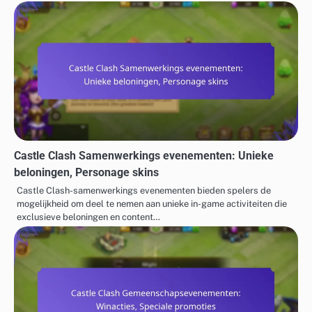
Castle Clash Samenwerkings evenementen: Unieke
beloningen, Personage skins
Castle Clash-samenwerkings evenementen bieden spelers de
mogelijkheid om deel te nemen aan unieke in-game activiteiten die
exclusieve beloningen en content…