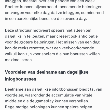
inloggen, meestal over een periode van een week.
Spelers kunnen bijvoorbeeld toenemende beloningen
ontvangen voor elke dag dat ze inloggen, culminerend
in een aanzienlijke bonus op de zevende dag.
Deze structuur motiveert spelers niet alleen om
dagelijks in te loggen, maar creëert ook anticipatie
voor de grotere beloningen. Het missen van een dag
kan de reeks resetten, wat een veelvoorkomende
valkuil kan zijn voor spelers die hun bonussen willen
maximaliseren.
Voordelen van deelname aan dagelijkse
inlogbonussen
Deelname aan dagelijkse inlogbonussen biedt tal van
voordelen, waaronder de accumulatie van vitale
middelen die de gameplay kunnen versnellen.
Regelmatige beloningen kunnen spelers helpen