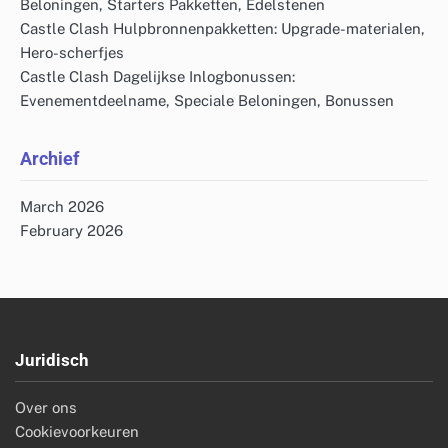
Beloningen, Starters Pakketten, Edelstenen
Castle Clash Hulpbronnenpakketten: Upgrade-materialen,
Hero-scherfjes
Castle Clash Dagelijkse Inlogbonussen:
Evenementdeelname, Speciale Beloningen, Bonussen
Archief
March 2026
February 2026
Juridisch
Over ons
Cookievoorkeuren