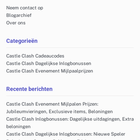
Neem contact op
Blogarchief
Over ons
Categorieën
Castle Clash Cadeaucodes
Castle Clash Dagelijkse Inlogbonussen
Castle Clash Evenement Mijlpaalprijzen
Recente berichten
Castle Clash Evenement Mijlpalen Prijzen:
Jubileumvieringen, Exclusieve items, Beloningen
Castle Clash Inlogbonussen: Dagelijkse uitdagingen, Extra
beloningen
Castle Clash Dagelijkse Inlogbonussen: Nieuwe Speler