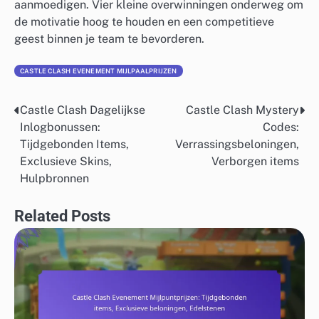
aanmoedigen. Vier kleine overwinningen onderweg om
de motivatie hoog te houden en een competitieve
geest binnen je team te bevorderen.
CASTLE CLASH EVENEMENT MIJLPAALPRIJZEN
Castle Clash Dagelijkse
Castle Clash Mystery
Post
Inlogbonussen:
Codes:
navigation
Tijdgebonden Items,
Verrassingsbeloningen,
Exclusieve Skins,
Verborgen items
Hulpbronnen
Related Posts