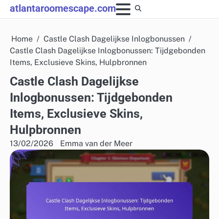
Skip
atlantaroomescape.com
to
content
Home
Castle Clash Dagelijkse Inlogbonussen
Castle Clash Dagelijkse Inlogbonussen: Tijdgebonden
Items, Exclusieve Skins, Hulpbronnen
Castle Clash Dagelijkse
Inlogbonussen: Tijdgebonden
Items, Exclusieve Skins,
Hulpbronnen
13/02/2026
Emma van der Meer