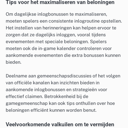
Tips voor het maximaliseren van beloningen
Om dagelijkse inlogbonussen te maximaliseren,
moeten spelers een consistente inlogroutine opstellen.
Het instellen van herinneringen kan helpen ervoor te
zorgen dat ze dagelijks inloggen, vooral tijdens
evenementen met speciale beloningen. Spelers
moeten ook de in-game kalender controleren voor
aankomende evenementen die extra bonussen kunnen
bieden.
Deelname aan gemeenschapsdiscussies of het volgen
van officiële kanalen kan inzichten bieden in
aankomende inlogbonussen en strategieën voor
effectief claimen. Betrokkenheid bij de
gamegemeenschap kan ook tips onthullen over hoe
beloningen efficiënt kunnen worden benut.
Veelvoorkomende valkuilen om te vermijden