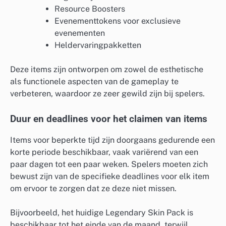
Resource Boosters
Evenementtokens voor exclusieve
evenementen
Heldervaringpakketten
Deze items zijn ontworpen om zowel de esthetische
als functionele aspecten van de gameplay te
verbeteren, waardoor ze zeer gewild zijn bij spelers.
Duur en deadlines voor het claimen van items
Items voor beperkte tijd zijn doorgaans gedurende een
korte periode beschikbaar, vaak variërend van een
paar dagen tot een paar weken. Spelers moeten zich
bewust zijn van de specifieke deadlines voor elk item
om ervoor te zorgen dat ze deze niet missen.
Bijvoorbeeld, het huidige Legendary Skin Pack is
beschikbaar tot het einde van de maand, terwijl