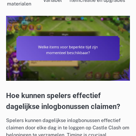
Variabel
Itemcreatie en upgrades
materialen
Hoe kunnen spelers effectief
dagelijkse inlogbonussen claimen?
Spelers kunnen dagelijkse inlogbonussen effectief
claimen door elke dag in te loggen op Castle Clash om
beloningen te verzamelen. Timing is cruciaal,