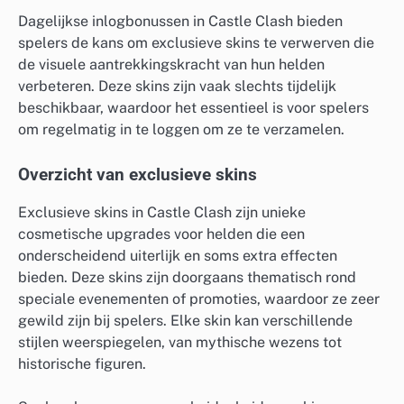
Dagelijkse inlogbonussen in Castle Clash bieden
spelers de kans om exclusieve skins te verwerven die
de visuele aantrekkingskracht van hun helden
verbeteren. Deze skins zijn vaak slechts tijdelijk
beschikbaar, waardoor het essentieel is voor spelers
om regelmatig in te loggen om ze te verzamelen.
Overzicht van exclusieve skins
Exclusieve skins in Castle Clash zijn unieke
cosmetische upgrades voor helden die een
onderscheidend uiterlijk en soms extra effecten
bieden. Deze skins zijn doorgaans thematisch rond
speciale evenementen of promoties, waardoor ze zeer
gewild zijn bij spelers. Elke skin kan verschillende
stijlen weerspiegelen, van mythische wezens tot
historische figuren.