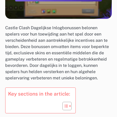
Castle Clash Dagelijkse Inlogbonussen belonen
spelers voor hun toewijding aan het spel door een
verscheidenheid aan aantrekkelijke incentives aan te
bieden. Deze bonussen omvatten items voor beperkte
tijd, exclusieve skins en essentiële middelen die de
gameplay verbeteren en regelmatige betrokkenheid
bevorderen. Door dagelijks in te loggen, kunnen
spelers hun helden versterken en hun algehele
spelervaring verbeteren met unieke beloningen.
Key sections in the article: