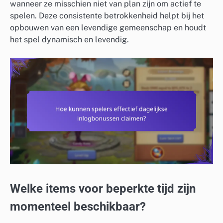
wanneer ze misschien niet van plan zijn om actief te
spelen. Deze consistente betrokkenheid helpt bij het
opbouwen van een levendige gemeenschap en houdt
het spel dynamisch en levendig.
Welke items voor beperkte tijd zijn
momenteel beschikbaar?