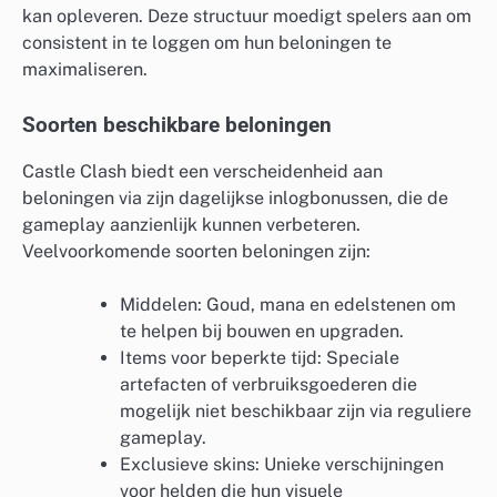
kan opleveren. Deze structuur moedigt spelers aan om
consistent in te loggen om hun beloningen te
maximaliseren.
Soorten beschikbare beloningen
Castle Clash biedt een verscheidenheid aan
beloningen via zijn dagelijkse inlogbonussen, die de
gameplay aanzienlijk kunnen verbeteren.
Veelvoorkomende soorten beloningen zijn:
Middelen: Goud, mana en edelstenen om
te helpen bij bouwen en upgraden.
Items voor beperkte tijd: Speciale
artefacten of verbruiksgoederen die
mogelijk niet beschikbaar zijn via reguliere
gameplay.
Exclusieve skins: Unieke verschijningen
voor helden die hun visuele