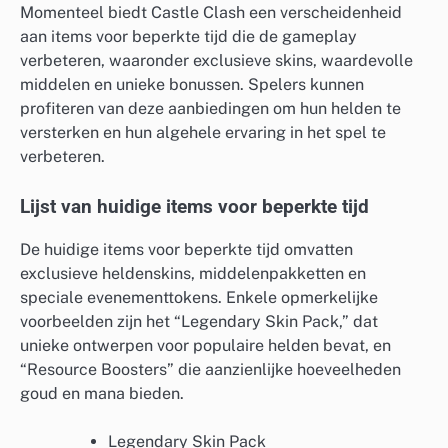
Momenteel biedt Castle Clash een verscheidenheid
aan items voor beperkte tijd die de gameplay
verbeteren, waaronder exclusieve skins, waardevolle
middelen en unieke bonussen. Spelers kunnen
profiteren van deze aanbiedingen om hun helden te
versterken en hun algehele ervaring in het spel te
verbeteren.
Lijst van huidige items voor beperkte tijd
De huidige items voor beperkte tijd omvatten
exclusieve heldenskins, middelenpakketten en
speciale evenementtokens. Enkele opmerkelijke
voorbeelden zijn het “Legendary Skin Pack,” dat
unieke ontwerpen voor populaire helden bevat, en
“Resource Boosters” die aanzienlijke hoeveelheden
goud en mana bieden.
Legendary Skin Pack