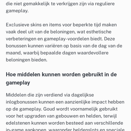
die niet gemakkelijk te verkrijgen zijn via reguliere
gameplay.
Exclusieve skins en items voor beperkte tijd maken
vaak deel uit van de beloningen, wat esthetische
verbeteringen en gameplay-voordelen biedt. Deze
bonussen kunnen variëren op basis van de dag van de
maand, waarbij bepaalde dagen waardevollere
beloningen bieden.
Hoe middelen kunnen worden gebruikt in de
gameplay
Middelen die zijn verdiend via dagelijkse
inlogbonussen kunnen een aanzienlijke impact hebben
op de gameplay. Goud wordt voornamelijk gebruikt
voor het upgraden van gebouwen en helden, terwijl
edelstenen kunnen worden besteed aan verschillende
in-game aankopen, waaronder heldenslots en speciale