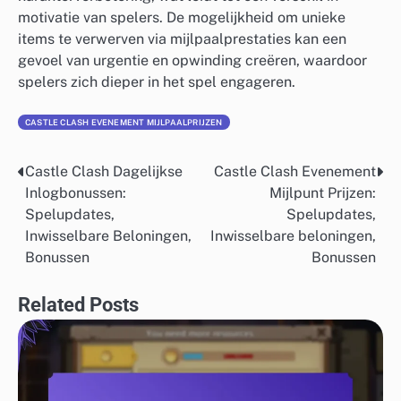
motivatie van spelers. De mogelijkheid om unieke
items te verwerven via mijlpaalprestaties kan een
gevoel van urgentie en opwinding creëren, waardoor
spelers zich dieper in het spel engageren.
CASTLE CLASH EVENEMENT MIJLPAALPRIJZEN
Castle Clash Dagelijkse
Castle Clash Evenement
Post
Inlogbonussen:
Mijlpunt Prijzen:
navigation
Spelupdates,
Spelupdates,
Inwisselbare Beloningen,
Inwisselbare beloningen,
Bonussen
Bonussen
Related Posts