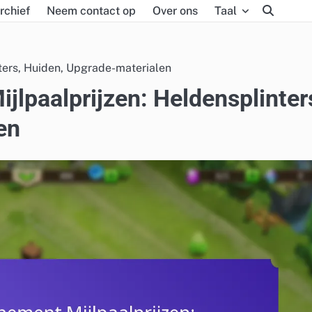
rchief
Neem contact op
Over ons
Taal
ters, Huiden, Upgrade-materialen
jlpaalprijzen: Heldensplinter
en