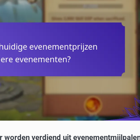
 worden verdiend uit evenementmijlpale