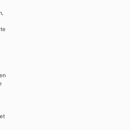
n,
 te
zen
e
et