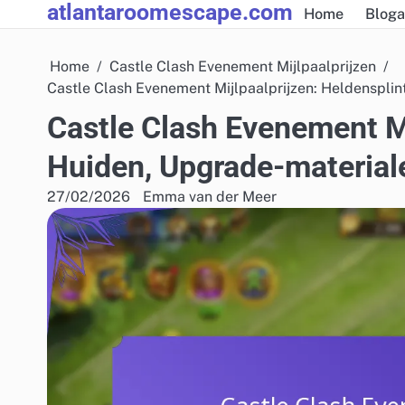
atlantaroomescape.com
Skip
Home
Bloga
to
content
Home
Castle Clash Evenement Mijlpaalprijzen
Castle Clash Evenement Mijlpaalprijzen: Heldensplin
Castle Clash Evenement Mi
Huiden, Upgrade-material
27/02/2026
Emma van der Meer