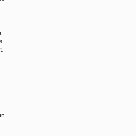
n
e
t.
un